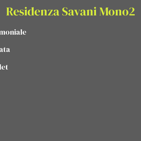
Residenza Savani Mono2
imoniale
ata
det