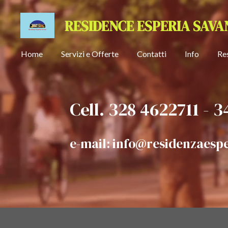
Vai
RESIDENCE
ESPERIA SAVA
al
contenuto
principale
Home
Servizi e Offerte
Contatti
Info
Re
Cell. 328 4622711 - 
e-mail: info@residenzaespe