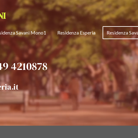
NI
sidenza Savani Mono1
Residenza Esperia
Residenza Sav
349 4210878
ria.it